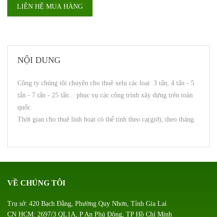
LIÊN HỆ MUA HÀNG
NỘI DUNG
Công ty chúng tôi chuyên cho thuê xelu các loại: 3 tấn, 4 tấn - 5
tấn - 7 tấn - 25 tấn... phục vụ các công trình xây dựng trên toàn
quốc.
Thời gian cho thuê linh hoạt có thể tính theo ca(giờ), theo tháng.
VỀ CHÚNG TÔI
Trụ sở: 420 Bạch Đằng, Phường Quy Nhơn, Tỉnh Gia Lai
CN HCM: 2697/3 QL1A, P An Phú Đông, TP Hồ Chí Minh