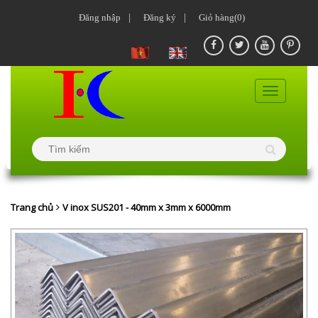
Đăng nhập
|
Đăng ký
|
Giỏ hàng(0)
Trang chủ
V inox SUS201 - 40mm x 3mm x 6000mm