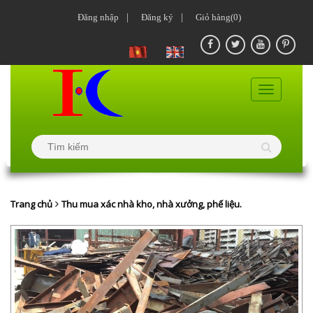
Đăng nhập
|
Đăng ký
|
Giỏ hàng(0)
Trang chủ
Thu mua xác nhà kho, nhà xưởng, phế liệu.