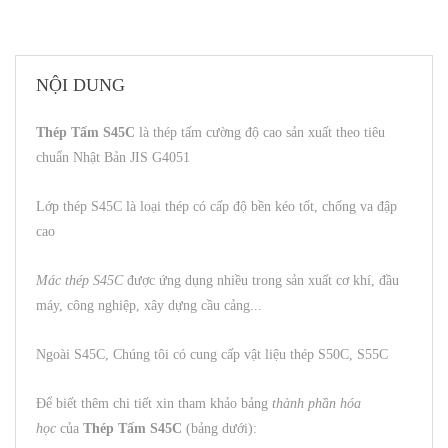
NỘI DUNG
Thép Tấm S45C
là thép tấm cường độ cao sản xuất theo tiêu
chuẩn Nhật Bản JIS G4051
Lớp thép S45C là loại thép có cấp độ bền kéo tốt, chống va đập
cao
Mác thép S45C
được ứng dụng nhiều trong sản xuất cơ khí, đầu
máy, công nghiệp, xây dựng cầu cảng...
Ngoài S45C, Chúng tôi có cung cấp vật liệu thép S50C, S55C
Để biết thêm chi tiết xin tham khảo bảng
thành phần hóa
học
của
Thép Tấm S45C
(bảng dưới):