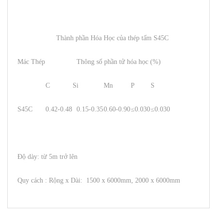
Thành phần Hóa Học của thép tấm S45C
Mác Thép
Thông số phần tử hóa học (%)
C
Si
Mn
P
S
S45C
0.42-0.48
0.15-0.35
0.60-0.90
≤0.030
≤0.030
Độ dày: từ 5m trở lên
Quy cách : Rộng x Dài: 1500 x 6000mm, 2000 x 6000mm