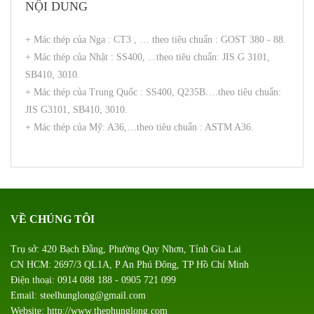
NỘI DUNG
+ Mác thép của Nga : CT3 , … theo tiêu chuẩn : GOST 380 - 88.
+ Mác thép của Nhật : SS400, ...theo tiêu chuẩn: JIS G 3101,
SB410, 3010.
+ Mác thép của Trung Quốc : SS400, Q235B….theo tiêu chuẩn:
JIS G3101, SB410, 3010.
+ Mác thép của Mỹ: A36,…theo tiêu chuẩn : ASTM A36.
VỀ CHÚNG TÔI
Trụ sở: 420 Bạch Đằng, Phường Quy Nhơn, Tỉnh Gia Lai
CN HCM: 2697/3 QL1A, P An Phú Đông, TP Hồ Chí Minh
Điện thoại: 0914 088 188 - 0905 721 099
Email: steelhunglong@gmail.com
Website: http://www.thephunglong.com