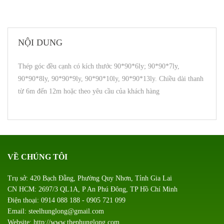
NỘI DUNG
Thép góc đều cạnh có kích thước 90*90*6ly; 90*90*7ly,
90*90*8ly, 90*90*9ly, 90*90*10ly, 90*90*13ly. Chiều dài thanh
từ 6m đến 12m hoặc theo yêu cầu của khách hàng
VỀ CHÚNG TÔI
Trụ sở: 420 Bạch Đằng, Phường Quy Nhơn, Tỉnh Gia Lai
CN HCM: 2697/3 QL1A, P An Phú Đông, TP Hồ Chí Minh
Điện thoại: 0914 088 188 - 0905 721 099
Email: steelhunglong@gmail.com
Website: http://www.thephunglong.com