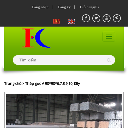
Đăng nhập
|
Đăng ký
|
Giỏ hàng(0)
Trang chủ
Thép góc V 90*90*6,7,8,9,10,13ly