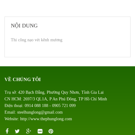
NỘI DUNG
Thi công nạo vét kênh mương
VỀ CHÚNG TÔI
Trụ sở: 420 Bạch Đằng, Phường Quy Nhơn, Tỉnh Gia Lai
CN HCM: 2697/3 QL1A, P An Phú Đông, TP Hồ Chí Minh
Điện thoại: 0914 088 188 - 0905 721 099
Email: steelhunglong@gmail.com
Website: http://www.thephunglong.com