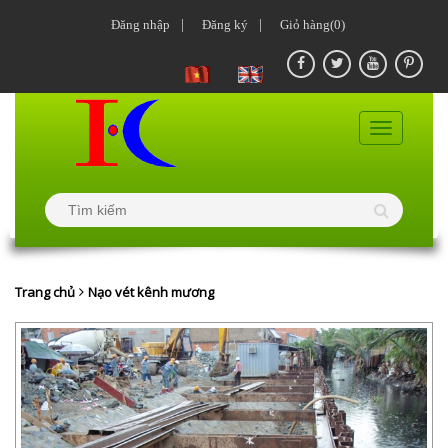
Đăng nhập
|
Đăng ký
|
Giỏ hàng(0)
Trang chủ
Nạo vét kênh mương