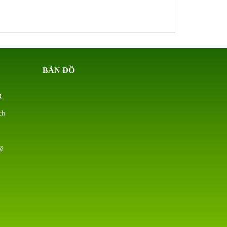
BẢN ĐỒ
g
ch
ệ