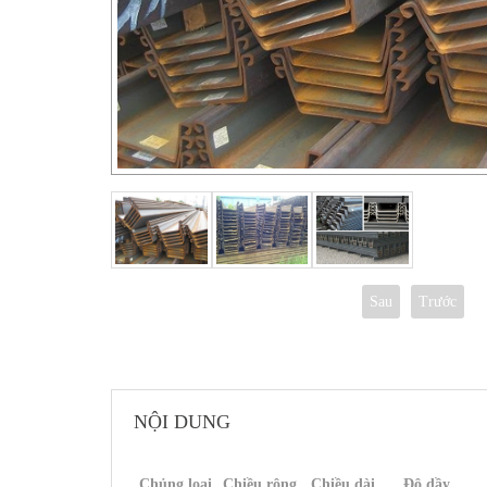
Sau
Trước
NỘI DUNG
Chủng loại
Chiều rộng
Chiều dài
Độ dầy