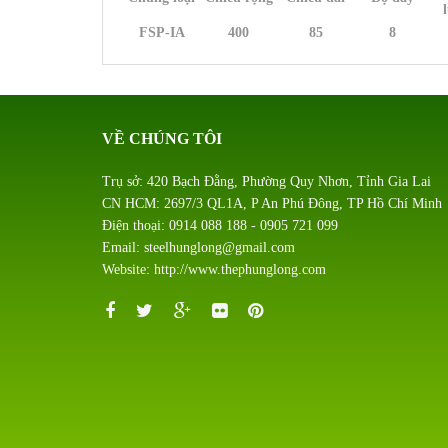
FSP-I
A
400
85
8
VỀ CHÚNG TÔI
Trụ sở: 420 Bạch Đằng, Phường Quy Nhơn, Tỉnh Gia Lai
CN HCM: 2697/3 QL1A, P An Phú Đông, TP Hồ Chí Minh
Điện thoại: 0914 088 188 - 0905 721 099
Email: steelhunglong@gmail.com
Website: http://www.thephunglong.com