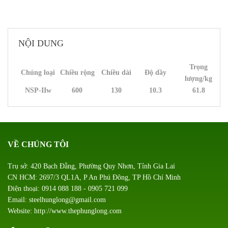
NỘI DUNG
Trọng
Chủng loại
Chiều rộng
Chiều dài
Độ dầy
lượng/kg
NSP-II
w
600
130
10.3
61.8
VỀ CHÚNG TÔI
Trụ sở: 420 Bạch Đằng, Phường Quy Nhơn, Tỉnh Gia Lai
CN HCM: 2697/3 QL1A, P An Phú Đông, TP Hồ Chí Minh
Điện thoại: 0914 088 188 - 0905 721 099
Email: steelhunglong@gmail.com
Website: http://www.thephunglong.com