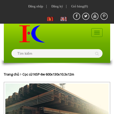
Đăng nhập
|
Đăng ký
|
Giỏ hàng(0)
Trang chủ
Cọc cừ NSP-IIw 600x130x10.3x12m