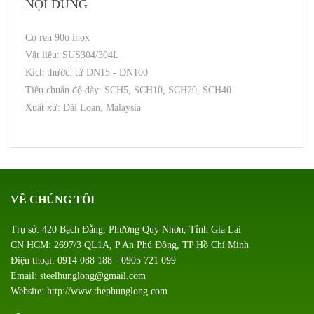
NỘI DUNG
Co ren 90o inox
Vật liệu: SUS304/304L
Kích thước: từ DN15 - DN100
Tiêu chuẩn độ dày: SCH5, SCH10, SCH20, SCH40
Xuất xứ: Đài Loan, Malaysia
VỀ CHÚNG TÔI
Trụ sở: 420 Bạch Đằng, Phường Quy Nhơn, Tỉnh Gia Lai
CN HCM: 2697/3 QL1A, P An Phú Đông, TP Hồ Chí Minh
Điện thoại: 0914 088 188 - 0905 721 099
Email: steelhunglong@gmail.com
Website: http://www.thephunglong.com